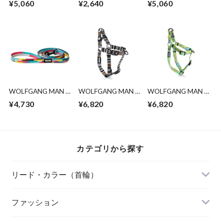
¥5,060
¥2,640
¥5,060
COLLAR ( S size )
LEASH ( M size )
ModernCanvas
Collar ( S size )
WOLFGANG MAN &
WOLFGANG MAN &
WOLFGANG MAN &
BEAST / MixTape
BEAST /NewMoon
BEAST
¥4,730
¥6,820
¥6,820
Leash ( S size )
HARNESS ( S size )
/ModernCanvas
Harness ( S size )
カテゴリから探す
リード・カラー（首輪）
FOUND MY ANIMAL（ファウンドマイアニマ
ファッション
ル）