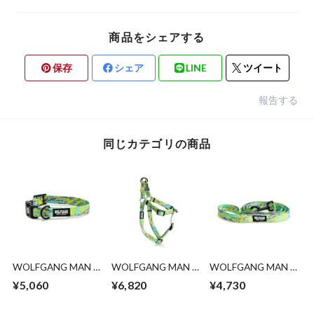
商品をシェアする
保存
シェア
LINE
ツイート
報告する
同じカテゴリの商品
WOLFGANG MAN &
WOLFGANG MAN &
WOLFGANG MAN &
BEAST /
BEAST
BEAST
¥5,060
¥6,820
¥4,730
ModernCanvas
/ModernCanvas
/ModernCanvas
Collar ( S size )
Harness ( S size )
Leash ( S size )