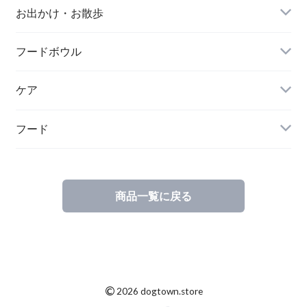
A BIENTOT!（アビエント）
お出かけ・お散歩
free stitch（フリーステッチ）
FOUND MY ANIMAL（ファウンドマイアニマ
フードボウル
WOLFGANG MAN & BEAST（ウルフギャン
ル）
グ〜）
ケア
minttan（ミントタン）
フード
商品一覧に戻る
©
2026 dogtown.store