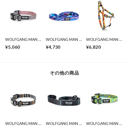
WOLFGANG MAN &
WOLFGANG MAN &
WOLFGANG MAN &
BEAST /HoundsPink
BEAST
BEAST /PackLeader
¥5,060
¥4,730
¥6,820
COLLAR ( S size )
/MarbleWave Leash (
Harness ( S size )
S size )
その他の商品
WOLFGANG MAN &
WOLFGANG MAN &
WOLFGANG MAN &
BEAST /NewMoon
BEAST /NightOwl
BEAST /