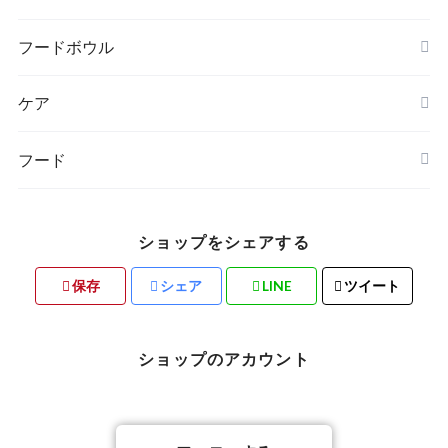
free stitch（フリーステッチ）
FOUND MY ANIMAL（ファウンドマイアニマ
フードボウル
WOLFGANG MAN & BEAST（ウルフギャン
ル）
グ〜）
ケア
minttan（ミントタン）
フード
ショップをシェアする
保存
シェア
LINE
ツイート
ショップのアカウント