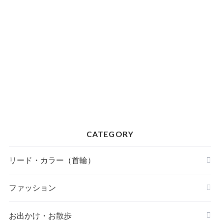
CATEGORY
リード・カラー（首輪）
FOUND MY ANIMAL（ファウンドマイアニマ
ファッション
ル）
A BIENTOT!（アビエント）
お出かけ・お散歩