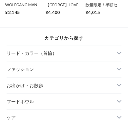
WOLFGANG MAN &
【GEORGE】LOVE
数量限定！半額セー
BEAST /DarkFloral
COW COW アウト
ル！ ポンチョ（バ
¥2,145
¥4,400
¥4,015
LEASH ( S size )
ラストTシャツ
ックル）LLサイズ、
XLサイズ
カテゴリから探す
リード・カラー（首輪）
FOUND MY ANIMAL（ファウンドマイアニマ
ファッション
ル）
A BIENTOT!（アビエント）
お出かけ・お散歩
free stitch（フリーステッチ）
FOUND MY ANIMAL（ファウンドマイアニマ
フードボウル
WOLFGANG MAN & BEAST（ウルフギャン
ル）
グ〜）
ケア
minttan（ミントタン）