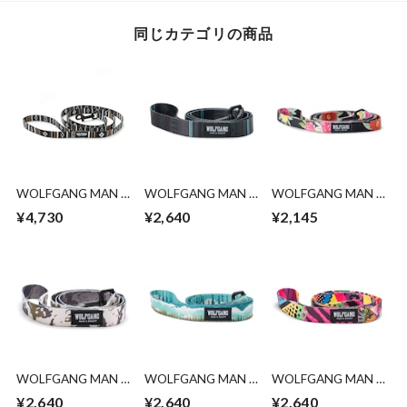
同じカテゴリの商品
WOLFGANG MAN &
WOLFGANG MAN &
WOLFGANG MAN &
BEAST /NewMoon
BEAST /NightOwl
BEAST /DarkFloral
¥4,730
¥2,640
¥2,145
LEASH ( S size )
LEASH ( M size )
LEASH ( S size )
WOLFGANG MAN &
WOLFGANG MAN &
WOLFGANG MAN &
BEAST /HideOut
BEAST
BEAST /RetroFit
¥2,640
¥2,640
¥2,640