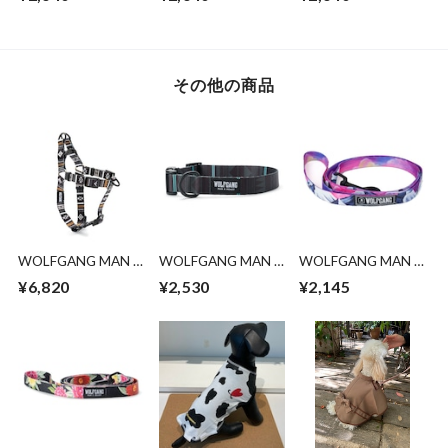
LEASH ( M size )
/GreatEscape LEASH
LEASH ( M size )
( M size )
その他の商品
WOLFGANG MAN &
WOLFGANG MAN &
WOLFGANG MAN &
BEAST /NewMoon
BEAST /NightOwl
BEAST /
¥6,820
¥2,530
¥2,145
HARNESS ( S size )
COLLAR ( M size )
MountainHome
LEASH ( S size )