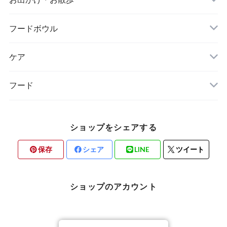
free stitch（フリーステッチ）
FOUND MY ANIMAL（ファウンドマイアニマ
フードボウル
WOLFGANG MAN & BEAST（ウルフギャン
ル）
グ〜）
ケア
minttan（ミントタン）
フード
ショップをシェアする
保存
シェア
LINE
ツイート
ショップのアカウント