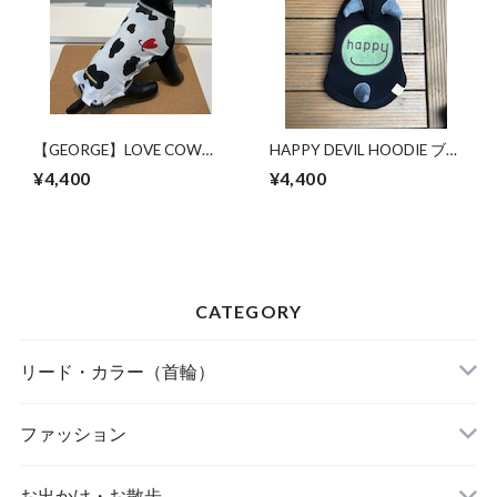
【GEORGE】LOVE COW
HAPPY DEVIL HOODIE ブラ
COW アウトラストTシャツ
ック（ハッピーデビルフー
¥4,400
¥4,400
ディー）/GEORGE
CATEGORY
リード・カラー（首輪）
FOUND MY ANIMAL（ファウンドマイアニマ
ファッション
ル）
A BIENTOT!（アビエント）
お出かけ・お散歩