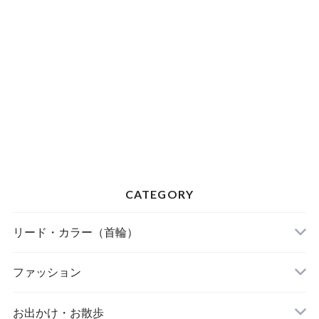
CATEGORY
リード・カラー（首輪）
FOUND MY ANIMAL（ファウンドマイアニマ
ファッション
ル）
A BIENTOT!（アビエント）
お出かけ・お散歩