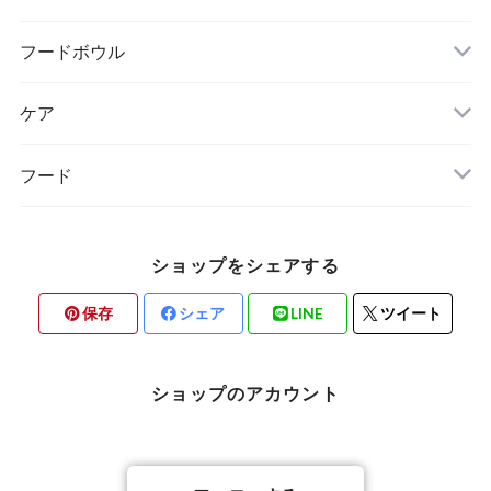
free stitch（フリーステッチ）
FOUND MY ANIMAL（ファウンドマイアニマ
フードボウル
WOLFGANG MAN & BEAST（ウルフギャン
ル）
グ〜）
ケア
minttan（ミントタン）
フード
ショップをシェアする
保存
シェア
LINE
ツイート
ショップのアカウント