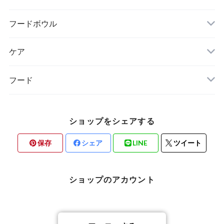
free stitch（フリーステッチ）
FOUND MY ANIMAL（ファウンドマイアニマ
フードボウル
WOLFGANG MAN & BEAST（ウルフギャン
ル）
グ〜）
ケア
minttan（ミントタン）
フード
ショップをシェアする
保存
シェア
LINE
ツイート
ショップのアカウント