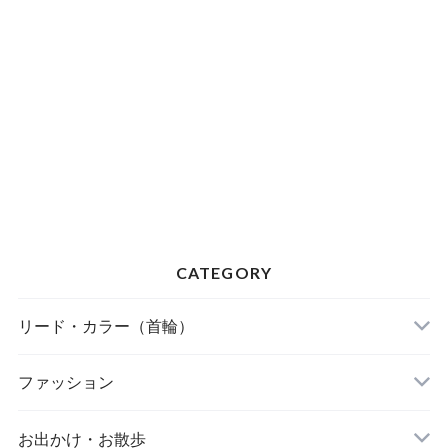
CATEGORY
リード・カラー（首輪）
FOUND MY ANIMAL（ファウンドマイアニマ
ファッション
ル）
A BIENTOT!（アビエント）
お出かけ・お散歩