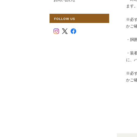
ます
FOLLOW US
※必
かご
・胴
・装着
に、
※必
かご