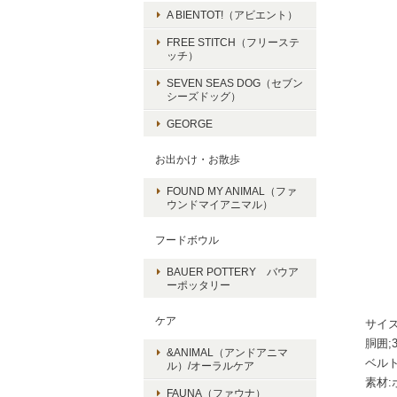
A BIENTOT!（アビエント）
FREE STITCH（フリーステ
ッチ）
SEVEN SEAS DOG（セブン
シーズドッグ）
GEORGE
お出かけ・お散歩
FOUND MY ANIMAL（ファ
ウンドマイアニマル）
フードボウル
BAUER POTTERY バウア
ーポッタリー
ケア
サイズ
胴囲;3
&ANIMAL（アンドアニマ
ベルト
ル）/オーラルケア
素材:
FAUNA（ファウナ）