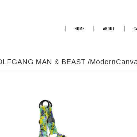
HOME
ABOUT
C
LFGANG MAN & BEAST /ModernCanvas H