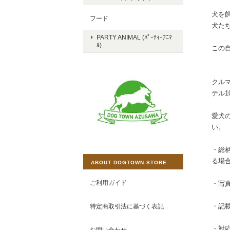
犬を
フード
犬た
PARTY ANIMAL (ﾊﾟｰﾃｨｰｱﾆﾏ
ﾙ)
この
クル
テル
愛犬
い。
・総
る場
ABOUT DOGTOWN.STORE
ご利用ガイド
・写
・記
特定商取引法に基づく表記
・対
お問い合わせ