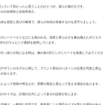
飼っていて良かったと思うことのひとつが、彼らの遊び心です。
ちのの自発性と自由奔放さ。
自由な色彩と喜びの爆発で、彼らの自由が加速するのを見守りましょう。
マのシートベルトなどにも使われる、強度と柔らかさを兼ね備えたポリエス
100％のウェビング素材を使用しています。
の引っ張りが気になる時は、胸の前のDリングにリードを装着してみてくださ
柄デザインのモデルに関して、プリント部分のパターンの位置が写真と異な
合があります。
真によって色味や明るさが、実際の商品と異なって見える場合があります。
載のサイズは、計測の仕方によって多少の誤差が生じます。
応犬種は、一般的な目安です。個体差により適応サイズが異なる場合があり