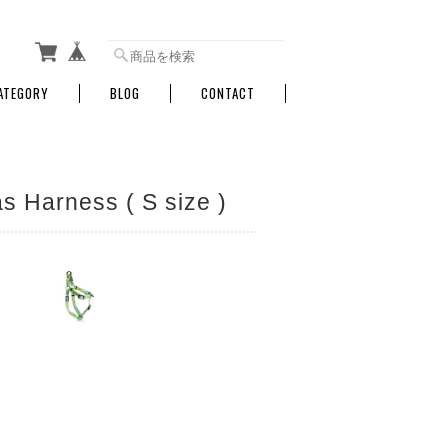
ATEGORY
BLOG
CONTACT
arness ( S size )