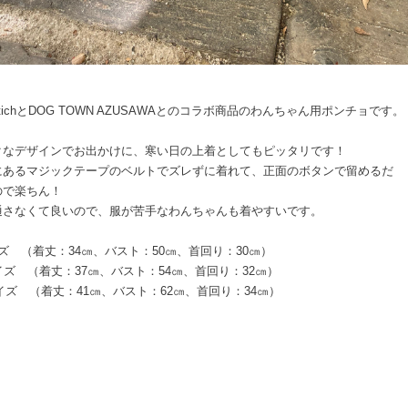
e stichとDOG TOWN AZUSAWAとのコラボ商品のわんちゃん用ポンチョです。
クなデザインでお出かけに、寒い日の上着としてもピッタリです！
にあるマジックテープのベルトでズレずに着れて、正面のボタンで留めるだ
ので楽ちん！
通さなくて良いので、服が苦手なわんちゃんも着やすいです。
ズ （着丈：34㎝、バスト：50㎝、首回り：30㎝）
イズ （着丈：37㎝、バスト：54㎝、首回り：32㎝）
イズ （着丈：41㎝、バスト：62㎝、首回り：34㎝）