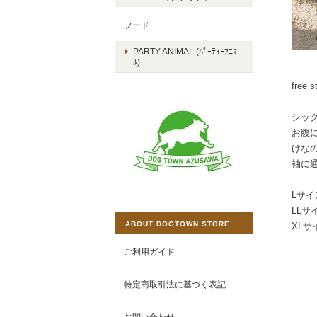
フード
PARTY ANIMAL (ﾊﾟｰﾃｨｰｱﾆﾏ
ﾙ)
fre
シッ
お腹
けな
袖に
Lサイ
LLサ
ABOUT DOGTOWN.STORE
XLサ
ご利用ガイド
特定商取引法に基づく表記
お問い合わせ