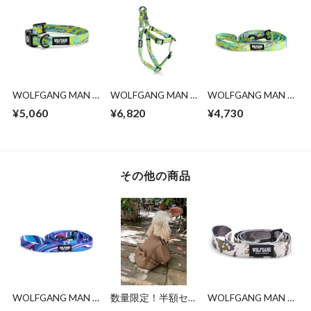
WOLFGANG MAN &
WOLFGANG MAN &
WOLFGANG MAN &
BEAST /
BEAST
BEAST
¥5,060
¥6,820
¥4,730
ModernCanvas
/ModernCanvas
/ModernCanvas
Collar ( S size )
Harness ( S size )
Leash ( S size )
その他の商品
WOLFGANG MAN &
数量限定！半額セー
WOLFGANG MAN &
BEAST
ル！ ポンチョ（バ
BEAST /HideOut