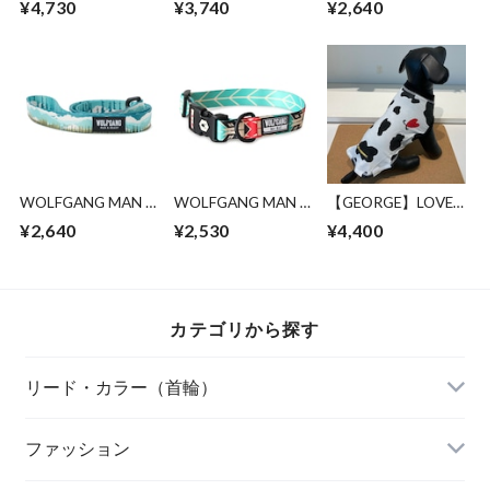
¥4,730
¥3,740
¥2,640
/MarbleWave Leash (
ックル） Lサイズ
LEASH ( M size )
S size )
WOLFGANG MAN &
WOLFGANG MAN &
【GEORGE】LOVE
BEAST
BEAST / FurTrader
COW COW アウト
¥2,640
¥2,530
¥4,400
/GreatEscape LEASH
COLLAR ( M size )
ラストTシャツ
( M size )
カテゴリから探す
リード・カラー（首輪）
FOUND MY ANIMAL（ファウンドマイアニマ
ファッション
ル）