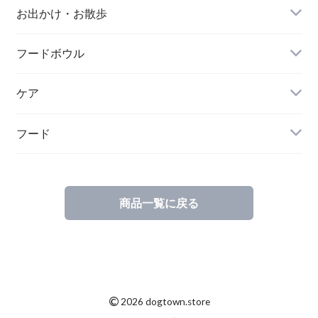
A BIENTOT!（アビエント）
お出かけ・お散歩
free stitch（フリーステッチ）
FOUND MY ANIMAL（ファウンドマイアニマ
フードボウル
WOLFGANG MAN & BEAST（ウルフギャン
ル）
グ〜）
ケア
minttan（ミントタン）
フード
商品一覧に戻る
©
2026 dogtown.store